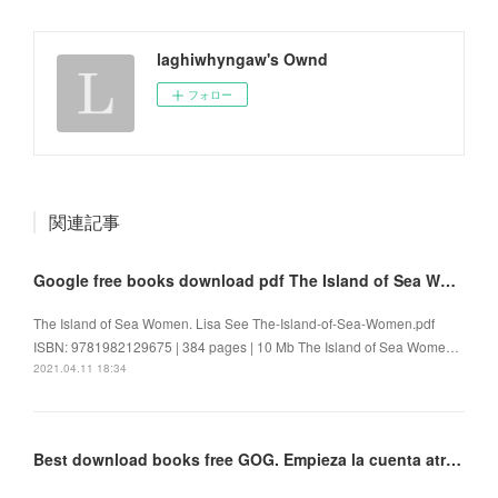
laghiwhyngaw's Ownd
フォロー
関連記事
Google free books download pdf The Island of Sea Women 9781982129675 by Lisa See English version
The Island of Sea Women. Lisa See The-Island-of-Sea-Women.pdf
ISBN: 9781982129675 | 384 pages | 10 Mb The Island of Sea Wome…
2021.04.11 18:34
Best download books free GOG. Empieza la cuenta atrás 9786070752513 (English literature)