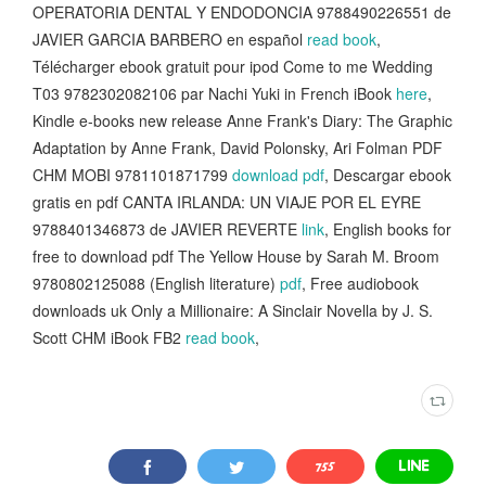
OPERATORIA DENTAL Y ENDODONCIA 9788490226551 de
JAVIER GARCIA BARBERO en español
read book
,
Télécharger ebook gratuit pour ipod Come to me Wedding
T03 9782302082106 par Nachi Yuki in French iBook
here
,
Kindle e-books new release Anne Frank's Diary: The Graphic
Adaptation by Anne Frank, David Polonsky, Ari Folman PDF
CHM MOBI 9781101871799
download pdf
, Descargar ebook
gratis en pdf CANTA IRLANDA: UN VIAJE POR EL EYRE
9788401346873 de JAVIER REVERTE
link
, English books for
free to download pdf The Yellow House by Sarah M. Broom
9780802125088 (English literature)
pdf
, Free audiobook
downloads uk Only a Millionaire: A Sinclair Novella by J. S.
Scott CHM iBook FB2
read book
,